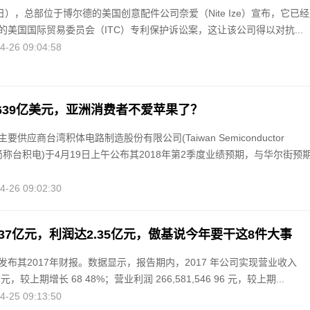
日），总部位于博尔德的美国创意配件公司奈爱（Nite Ize）宣布，它已
的美国国际贸易委员会（ITC）专利保护诉讼案，这让该公司得以对抗...
26 09:04:58
639亿美元，亚洲消费者不爱苹果了？
供应商台湾积体电路制造股份有限公司(Taiwan Semiconductor
ing，简称台积电)于4月19日上午公布其2018年第2季度业绩预期，与华尔街预
26 09:02:30
收37亿元，利润达2.35亿元，傲基说今年要干这8件大事
发布其2017年财报。数据显示，报告期内，2017 年公司实现营业收入
 79 元，较上期增长 68 48%；营业利润 266,581,546 96 元，较上期...
25 09:13:50