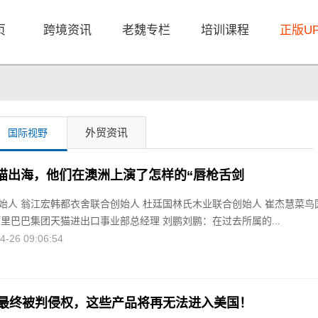
页
跨境资讯
老魏专栏
培训课程
正版U
外贸资讯
国际视野
猫出海，他们在澳洲上演了怎样的“唇枪舌剑
始人 翁江宏韩都衣舍联合创始人 杜廷国林氏木业联合创始人 崔杰慧菜鸟
里巴巴集团天猫进出口事业部总经理 刘鹏刘鹏：在过去所属的...
26 09:06:54
业最终被判侵权，这些产品将再无法进入美国！