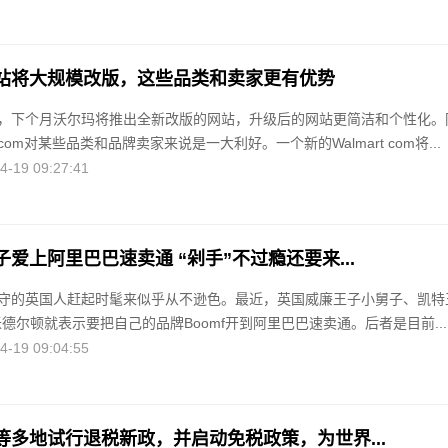
站将大规模改版，这些品类和卖家更有优势
，下个月沃尔玛将推出全新改版的网站，升级后的网站更简洁和个性化。
t com对某些品类和品牌卖家来说是一大利好。一个新的Walmart com将...
19 09:27:41
爱上阿里巴巴速卖通 “剁手”不过瘾还要来...
守的英国人赶起时髦来似乎从不逊色。最近，英国威廉王子小舅子、凯特
德尔顿就表示要把自己的品牌Boomf开到阿里巴巴速卖通。后者是目前...
19 09:04:55
等多地试行退税新政，并启动免税政策，为世界...