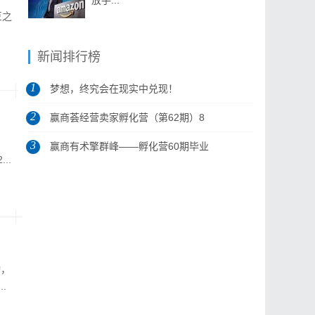
放手...
豆之
新闻排行榜
1
梦想，终究会在现实中兑现！
2
赢商荟经营卖家孵化营（第62期）8
3
月5日开营
赢商有术擎群峰——孵化营60期毕业
..
典礼...
动，
.