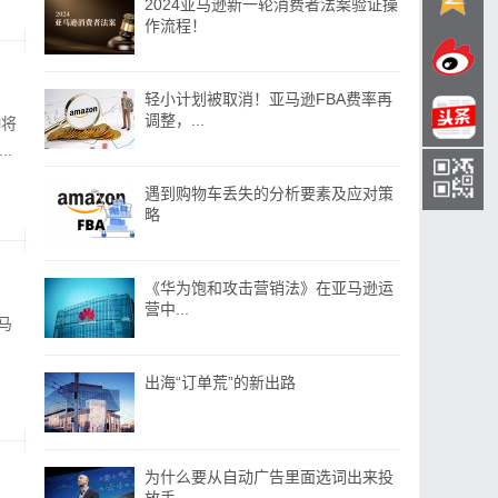
2024亚马逊新一轮消费者法案验证操
作流程！
轻小计划被取消！亚马逊FBA费率再
调整，...
l将
.
遇到购物车丢失的分析要素及应对策
略
《华为饱和攻击营销法》在亚马逊运
营中...
马
出海“订单荒”的新出路
为什么要从自动广告里面选词出来投