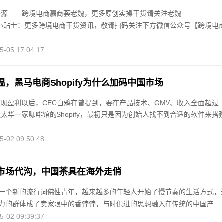
来源——跨境电商赢商荟老魏，更多原创实操干货请关注老魏
98。小贴士：更多跨境电商干货资讯，敬请扫码关注下方微信公众号【跨境电
05 17:04:17
，黑马电商Shopify为什么加码中国市场
年实现盈利以后，CEO白鸦在曾提到，要在产品技术、GMV、收入全面超过
步于渥太华一家咖啡馆的Shopify，最初只是因为创始人找不到合适的软件来搭
02 09:50:48
市场代沟，中国茶具在海外走俏
一个新的流行词佛性青年，越来越多的年轻人开始了慢节奏的生活方式，
力的群体成了卖家眼中的香饽饽，与时俱进的思想融入在传统的中国产...
02 09:39:37