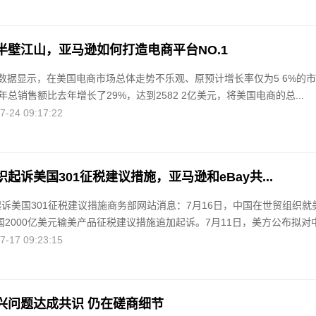
半壁江山，亚马逊如何打造电商平台NO.1
er 的数据显示，在美国电商市场总体走势不乐观、原预计增长率仅为5 6%的
总销售额比去年增长了29%，达到2582 2亿美元，将美国电商的总...
24 09:17:22
起诉美国301征税建议措施，亚马逊和eBay共...
起诉美国301征税建议措施商务部网站消息：7月16日，中国在世贸组织就
国2000亿美元输美产品征税建议措施追加起诉。7月11日，美方公布拟对中.
17 09:23:15
兴问题达成共识 仍在磋商细节