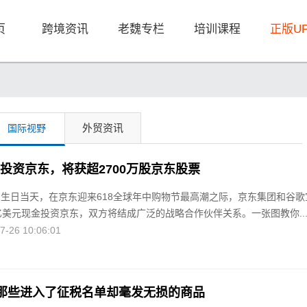
页
跨境资讯
老魏专栏
培训课程
正版U
外贸资讯
国际视野
元投资京东，将获超2700万股京东股票
京东生日当天，在京东迎来618全球年中购物节最高潮之际，京东集团和谷歌
5亿美元现金投资京东，双方将结成广泛的战略合作伙伴关系。一张图教你..
26 10:06:01
那些进入了征税名单却毫发无损的商品