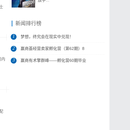
放手...
士
新闻排行榜
1
梦想，终究会在现实中兑现！
2
赢商荟经营卖家孵化营（第62期）8
周内
3
月5日开营
赢商有术擎群峰——孵化营60期毕业
典礼...
配