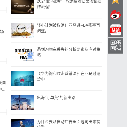
2024亚马逊新一轮消费者法案验证操
作流程！
轻小计划被取消！亚马逊FBA费率再
调整，...
市场
遇到购物车丢失的分析要素及应对策
略
《华为饱和攻击营销法》在亚马逊运
营中...
美国
..
出海“订单荒”的新出路
为什么要从自动广告里面选词出来投