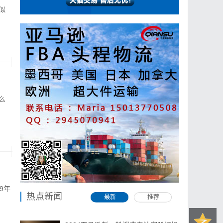
似
么
9年
热点新闻
最新
推荐