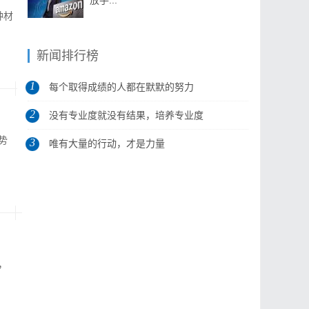
放手...
种材
新闻排行榜
1
每个取得成绩的人都在默默的努力
2
没有专业度就没有结果，培养专业度
势
3
是做...
唯有大量的行动，才是力量
，