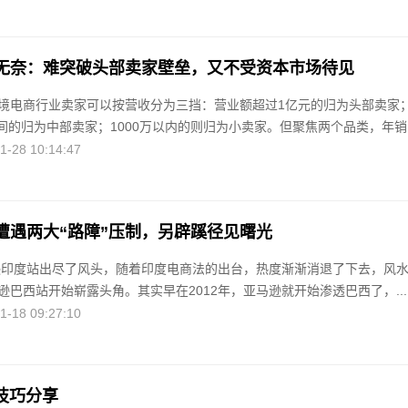
无奈：难突破头部卖家壁垒，又不受资本市场待见
境电商行业卖家可以按营收分为三挡：营业额超过1亿元的归为头部卖家
之间的归为中部卖家；1000万以内的则归为小卖家。但聚焦两个品类，年销..
28 10:14:47
遭遇两大“路障”压制，另辟蹊径见曙光
马逊印度站出尽了风头，随着印度电商法的出台，热度渐渐消退了下去，风
巴西站开始崭露头角。其实早在2012年，亚马逊就开始渗透巴西了，...
18 09:27:10
销技巧分享