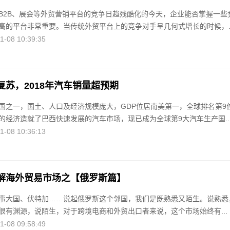
B2B、展会等外贸营销平台的竞争日趋残酷化的今天，企业能否掌握一些
高的平台非常重要。当传统外贸平台上的竞争对手呈几何式增长的时候，..
08 10:39:35
复苏，2018年汽车销量超预期
国之一，国土、人口及经济规模庞大，GDP位居南美第一，全球排名第9
的经济造就了巴西快速发展的汽车市场，现已成为全球第9大汽车生产国..
08 10:36:13
解海外贸易市场之【俄罗斯篇】
事大国、伏特加……说起俄罗斯这个邻国，我们是既熟悉又陌生。说熟悉
很有渊源，说陌生，对于跨境电商和外贸出口者来说，这个市场始终有...
08 09:58:49