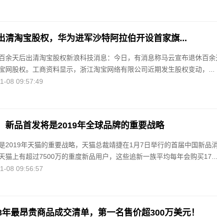
出清淘宝股权，华为进军沙特阿拉伯开设首家旗...
百余天后出清淘宝股权新浪科技消息：今日，有消息称马云宣布退休百余
宝网股权。工商资料显示，浙江淘宝网络有限公司近期发生股权变动，...
08 09:57:49
：新品首发将是2019年全球品牌的重要战略
是2019年天猫的重要战略，天猫总裁靖捷在1月7日举行的首届中国新品
猫上有超过7500万的重度新品用户，这些追新一族平均每年会购买17..
08 09:56:57
018年最昂贵商品成交清单，第一名售价超300万美元！