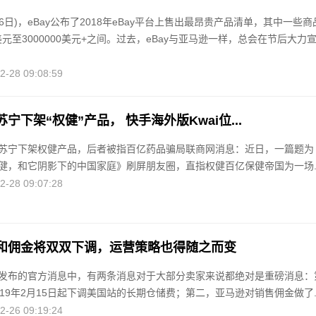
26日)，eBay公布了2018年eBay平台上售出最昂贵产品清单，其中一些商
0美元至3000000美元+之间。过去，eBay与亚马逊一样，总会在节后大力
28 09:08:59
宁下架“权健”产品， 快手海外版Kwai位...
苏宁下架权健产品，后者被指百亿药品骗局联商网消息：近日，一篇题为
健，和它阴影下的中国家庭》刷屏朋友圈，直指权健百亿保健帝国为一场..
28 09:07:28
和佣金将双双下调，运营策略也得随之而变
发布的官方消息中，有两条消息对于大部分卖家来说都绝对是重磅消息：
19年2月15日起下调美国站的长期仓储费；第二，亚马逊对销售佣金做了..
26 09:19:24