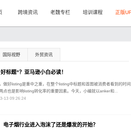
页
跨境资讯
老魏专栏
培训课程
正版U
国际视野
外贸资讯
“好标题”？亚马逊小白必读！
做好listing是重中之重，在整个listing中标题和首图被消费者看到的时
也是影响listing转化率的重要因素。今天，小编就以anker和...
13 09:26:24
，电子烟行业进入泡沫了还是爆发的开始？