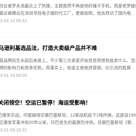
创业者罗永浩最近上了热搜，主题竟然不再是他的锤子手机，而是老罗疑
最近被曝出在深圳寻找电子烟的代工厂，更被拍照，他去拜访了国内电...
04 14:00:42
亚马逊利基选品法，打造大卖级产品并不难
营品牌风生水起后来居上，不少第三方卖家开始苦思冥想到底卖什么、怎
牌的影响力和竞争优势。而事实上，和金主爸爸拼营销、比引流的胜算...
01 14:00:04
关闭领空！空运已暂停！海运受影响！
印巴爆发空战，印度越境空袭巴基斯坦，12架战机投下1吨炸弹。这是自199
区爆发军事冲突20年以来，印巴发生的最激烈冲突。另据巴基斯坦《黎...
01 09:10:31