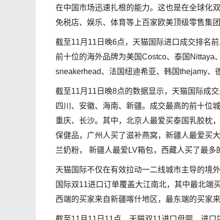
在中国市场迅速扎根的能力。这也是在全球化双
免税店、娱乐、体育等上百家欧美顶级零售集团
截至11月11日晚6点，天猫国际进口成交排
前十位的海外品牌为美国Costco、泰国Nittaya、日
sneakerhead、法国纽迪希亚、韩国thejam
截至11月11日晚8点的数据显示，天猫国际
四川、安徽、海南、新疆。成交最高的前十位
重庆、长沙。其中，北京人最爱买泰国乳胶枕
保健品，广州人买了滋补燕窝，新疆人最爱买大
兰奶粉， 新疆人最爱LV箱包，西藏人买了最
天猫国际不仅在有效拉动一二线城市主导的境
国际双11进口订单覆盖大江南北，其中最北端
西端的买家来自新疆喀什地区，最东端的买家
截至11月11日11点，天猫双11进口母婴、