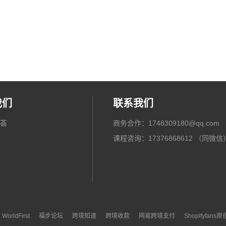
我们
联系我们
荟
商务合作：1748309180@qq.com
课程咨询：17376868612 （同微信
WorldFirst
福步论坛
跨境知道
跨境收款
网易跨境支付
Shopifyfans