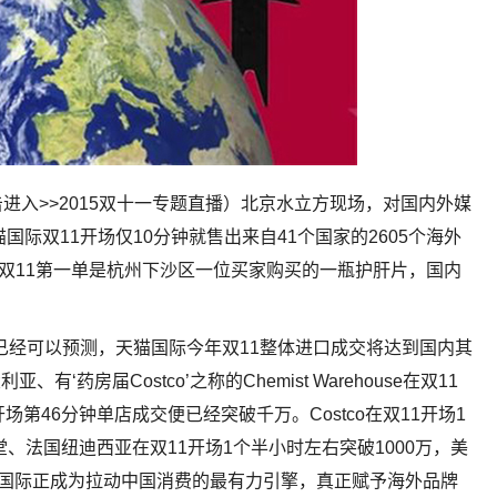
进入>>2015双十一专题直播）北京水立方现场，对国内外媒
际双11开场仅10分钟就售出来自41个国家的2605个海外
的双11第一单是杭州下沙区一位买家购买的一瓶护肝片，国内
已经可以预测，天猫国际今年双11整体进口成交将达到国内其
药房届Costco’之称的Chemist Warehouse在双11
场第46分钟单店成交便已经突破千万。Costco在双11开场1
麒麟堂、法国纽迪西亚在双11开场1个半小时左右突破1000万，美
万……天猫国际正成为拉动中国消费的最有力引擎，真正赋予海外品牌