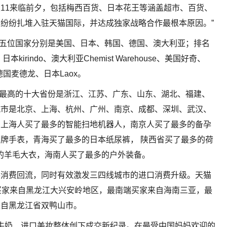
11来临前夕，包括梅西百货、日本花王等涵盖超市、百货、
纷纷扎堆入驻天猫国际，并达成独家战略合作最根本原因。”
名前五位国家分别是美国、日本、韩国、德国、澳大利亚；排名
本kirindo、澳大利亚Chemist Warehouse、美国好奇、
y、德国麦德龙、日本Laox。
成交最高的十大省份是浙江、江苏、广东、山东、湖北、福建、
城市是北京、上海、杭州、广州、南京、成都、深圳、武汉、
，上海人买了最多的智能扫地机器人，南京人买了最多的备孕
牌手表，青海买了最多的日本纸尿裤， 陕西省买了最多的荷
多的羊毛大衣，海南人买了最多的户外装备。
外消费回流，同时有效激发三四线城市的进口消费升级。天猫
买家来自黑龙江大兴安岭地区，最南端买家来自海南三亚，最
来自黑龙江省双鸭山市。
进口牛奶、进口美妆整体创下成交新纪录。在最受中国妈妈欢迎的