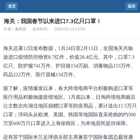
首页
返回
海关：我国春节以来进口7.3亿只口罩！
作者：
赢商荟
发布时间：
2020-02-13 13:54
海关总署12日发布数据，1月24日至2月11日，全国海关共验
放进口疫情防控物资8.7亿件，价值28.4亿元。其中，口罩7.3
亿只、防护服741万件、护目镜154万副、消毒物品153万件、
药品222万件、医疗器械134万件。
据了解，疫情爆发以来，各大跨境电商平台积极购进口罩等
医疗用品积极驰援疫情地区。1月底以来，日淘跨境电商豌豆
公主数次向湖北地区捐赠口罩等防疫用品，累计送出11.5万只
口罩；洋码头从欧洲、美国、韩国等地国际直采抢购的约500
万至600万只口罩进入上海保税区，为本地居民提供保障。
还有苏宁国际米兰足球俱乐部主席兼苏宁国际集团总裁张康