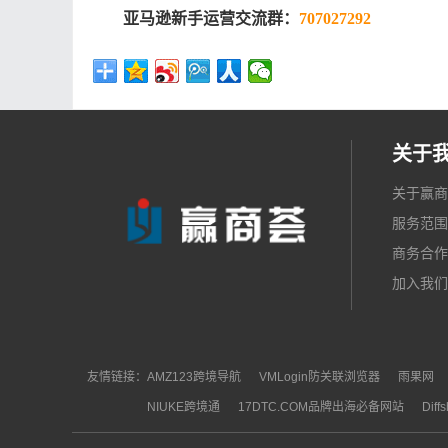
亚马逊新手运营交流群：
707027292
关于
关于赢商
服务范围
商务合作
加入我们
友情链接：
AMZ123跨境导航
VMLogin防关联浏览器
雨果网
NIUKE跨境通
17DTC.COM品牌出海必备网站
Dif