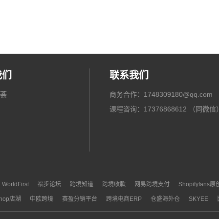
我们
联系我们
荟
商务合作：1748309180@qq.com
课程咨询：17376868612 （同微信
WorldFirst
福步论坛
跨境知道
跨境收款
网易跨境支付
Shopifyfans
fshop店湖
中欧跨境
赛盈分销平台
跨境电商ERP
仓盛海外仓
SKYEE