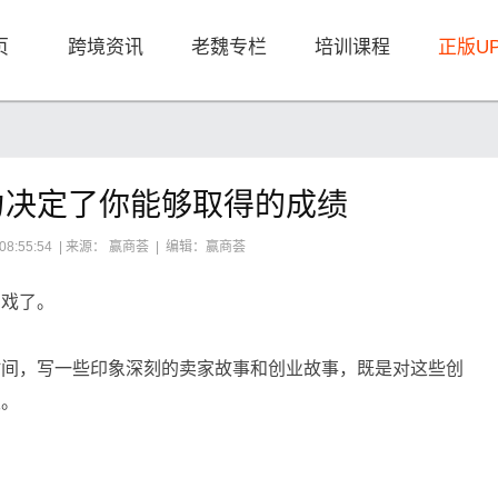
页
跨境资讯
老魏专栏
培训课程
正版U
力决定了你能够取得的成绩
 08:55:54 | 来源： 赢商荟 | 编辑：赢商荟
出戏了。
时间，写一些印象深刻的卖家故事和创业故事，既是对这些创
发。