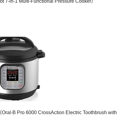
-in-1 Multi-Functional Pressure Cooker）
ro 6000 CrossAction Electric Toothbrush with