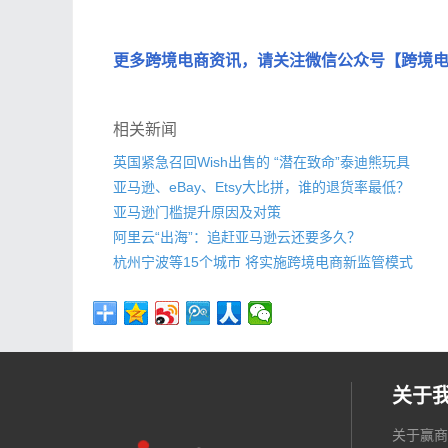
更多跨境电商资讯，请关注微信公众号【跨境
相关新闻
英国紧急召回Wish出售的 “潜在致命”泰迪熊玩具
亚马逊、eBay、Etsy大比拼，谁的退货率最低？
亚马逊门槛提升原因及对策
阿里云“出海”：追赶亚马逊云还要多久？
杭州宁波等15个城市 将实施跨境电商新监管模式
关于
关于赢商