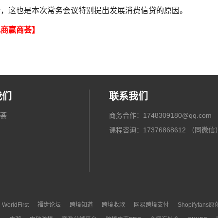
新，这也是本次常务会议特别提出发展消费信贷的原因。
电商赢商荟】
我们
联系我们
荟
商务合作：1748309180@qq.com
课程咨询：17376868612 （同微信
WorldFirst
福步论坛
跨境知道
跨境收款
网易跨境支付
Shopifyfans