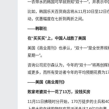
一衣带水的韩国可早就熟知“双十一”，并表示
比如，韩国乐天百货商店将从11月10日至12
动，优惠幅度在七折到两折之间。
——韩联社
在“买买买”上，中国人战胜了美国
美国《商业周刊》也承认，“双十一”是全世界
星期一”。
咨询公司尼尔森认为，今年的“双十一”将再创
或更多，而所有受访者今年的平均预期花费为176
——美国《商业周刊》
败家老婆双十一花了13万，没钱买房
11月11日拂晓时分开始，170万徒步的士兵和
上最大的在线购物狂欢节派送多达7.6亿只包裹