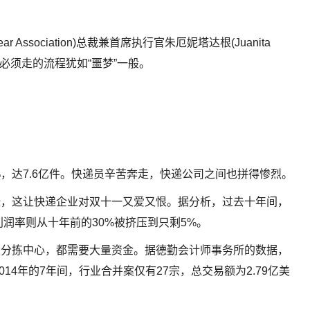
ear Association)总裁兼首席执行官朱厄妮塔达根(Juanita
其必须走的流程犹如“噩梦”一般。
。
，达7.6亿件。快递员辛苦奔走，快递公司之间也拼得惨烈。
涨，这让快递企业对双十一又爱又恨。据分析，过去十年间，
利润率则从十年前的30%被挤压到只剩5%。
设分拣中心，都需要大量资金。据德勤会计师事务所的数据，
2014年的7年间，行业合并案仅有27宗，总交易额为2.79亿美