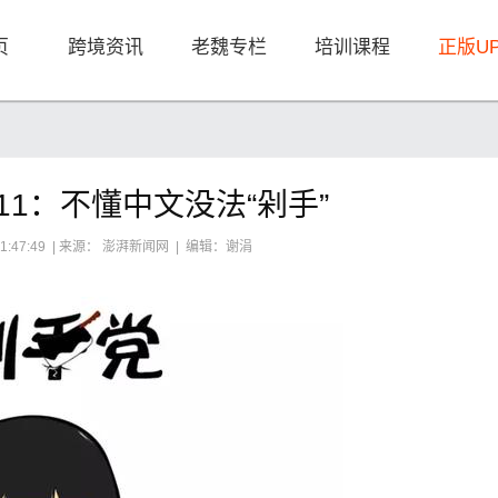
页
跨境资讯
老魏专栏
培训课程
正版U
1：不懂中文没法“剁手”
11:47:49 | 来源： 澎湃新闻网 | 编辑：谢涓