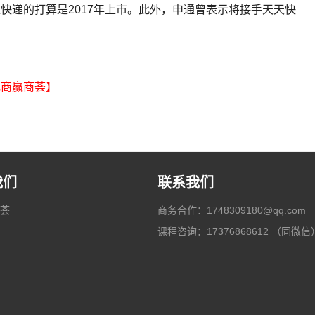
快递的打算是2017年上市。此外，申通曾表示将接手天天快
电商赢商荟】
我们
联系我们
荟
商务合作：1748309180@qq.com
课程咨询：17376868612 （同微信