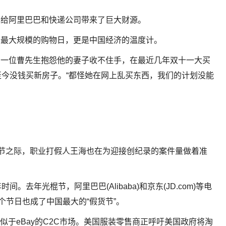
也给阿里巴巴和快递公司带来了巨大财源。
界最大规模的购物日，更是中国经济的温度计。
，一位曹先生抱怨他的妻子收不住手，在最近几年双十一大买
至今没钱买新房子。“都怪她在网上乱买东西，我们的计划没能
物节之际，职业打假人王海也在为迎接创纪录的案件量做着准
去年光棍节，阿里巴巴(Alibaba)和京东(JD.com)等电
个节日也成了中国最大的“假货节”。
下类似于eBay的C2C市场。美国服装零售商正呼吁美国政府将淘