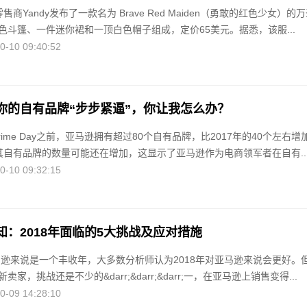
售商Yandy发布了一款名为 Brave Red Maiden（勇敢的红色少女）的
色斗篷、一件迷你裙和一顶白色帽子组成，定价65美元。据悉，该服...
10 09:40:52
你的自有品牌“步步紧逼”，你让我怎么办？
Prime Day之前，亚马逊拥有超过80个自有品牌，比2017年的40个左右增
其自有品牌的数量可能还在增加，这显示了亚马逊作为电商领军者在自有..
10 09:32:15
：2018年面临的5大挑战及应对措施
亚马逊来说是一个丰收年，大多数分析师认为2018年对亚马逊来说会更好。
家，挑战还是不少的&darr;&darr;&darr;一，在亚马逊上销售变得...
09 14:28:10