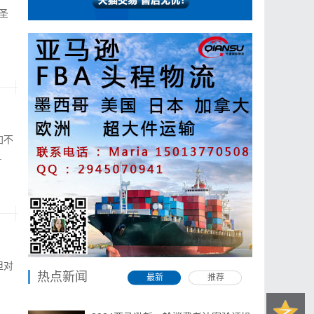
万圣
加不
.
但对
热点新闻
最新
推荐