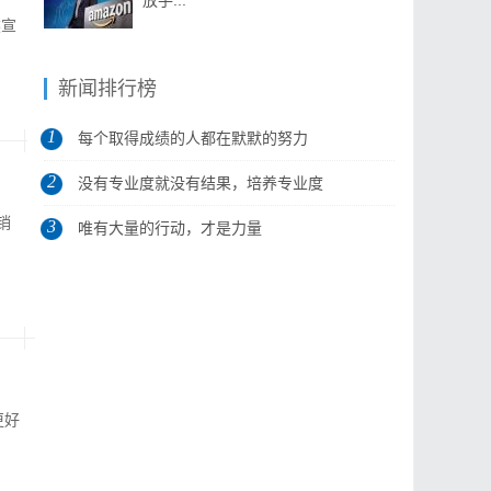
放手...
然宣
新闻排行榜
1
每个取得成绩的人都在默默的努力
2
没有专业度就没有结果，培养专业度
销
3
是做...
唯有大量的行动，才是力量
更好