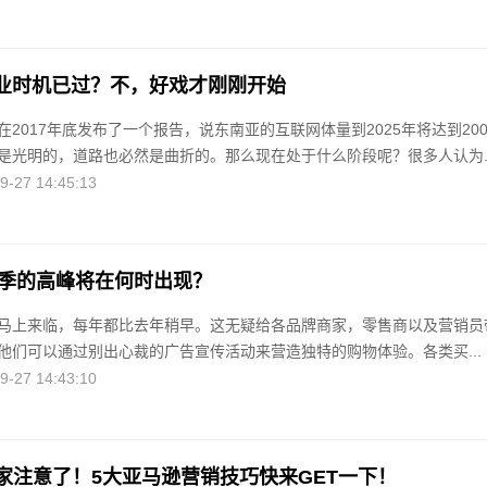
业时机已过？不，好戏才刚刚开始
2017年底发布了一个报告，说东南亚的互联网体量到2025年将达到200
是光明的，道路也必然是曲折的。那么现在处于什么阶段呢？很多人认为..
27 14:45:13
物季的高峰将在何时出现？
马上来临，每年都比去年稍早。这无疑给各品牌商家，零售商以及营销员
他们可以通过别出心裁的广告宣传活动来营造独特的购物体验。各类买...
27 14:43:10
卖家注意了！5大亚马逊营销技巧快来GET一下！