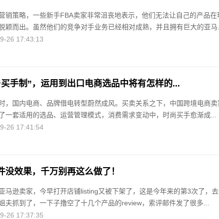
营销策略，一些新手FBA卖家非常沮丧地表示，他们无法让自己的产品在
脱颖而出。虽然他们的竞争对手业务已经相对成熟，并且拥有巨大的亚马..
26 17:43:13
买手制”，运用到出口电商选品中将有怎样的...
时，国内电商、品牌借电转型蔚然成风。买卖关系之下，中国跨境电商卖
了一套适用的选品、运营管理模式，消费需求变动中，时尚买手愈渐成...
26 17:41:54
件没效果，千万别再这么做了！
亚马逊卖家，今早打开店铺listing又被下架了，这是今年来的第3次了，
夫抓到了，一下子撸空了十几个产品的review，索评邮件发了很多...
26 17:37:35