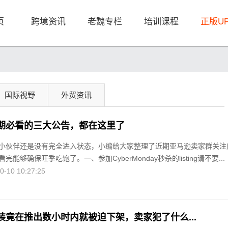
页
跨境资讯
老魏专栏
培训课程
正版U
国际视野
外贸资讯
期必看的三大公告，都在这里了
小伙伴还是没有完全进入状态，小编给大家整理了近期亚马逊卖家群关注
能够确保旺季吃饱了。一、参加CyberMonday秒杀的listing请不要...
10 10:27:25
装竟在推出数小时内就被迫下架，卖家犯了什么...