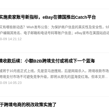
实施卖家账号新指标，eBay在德国推出Catch平台
又有哪些新动态？Wish发布公告：为保护商户信息的真实性及安全性，9
户编辑其姓名、电子邮箱和电话号码等账户信息；eBay宣布在美国站启动.
09 14:21:12
跨境收款后续：小额B2B跨境支付或将成下一个蓝海
或将于10月底正式上线，先是亚马逊搅局，后是网易杀入，跨境收款市场
跨境支付市场不可避免竞争升级，即将从原先的蓝海变红海。但本文并...
09 14:05:23
关于跨境电商的税改政策实施了